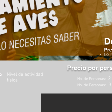
D
Pre
NO I
Precio por per
Nivel de actividad
No. de Personas:
física
No. de Personas: