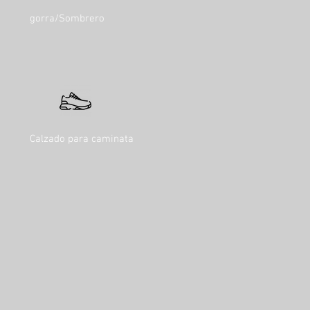
gorra/Sombrero
Calzado para caminata