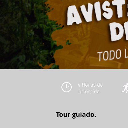
4 Horas de
recorrido
Tour guiado.