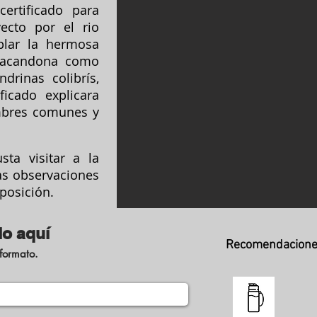
ertificado para
yecto por el rio
lar la hermosa
 Lacandona como
ndrinas colibrís,
ficado explicara
mbres comunes y
ta visitar a la
las observaciones
sposición.
lo
aquí
Recomendaciones
 formato.