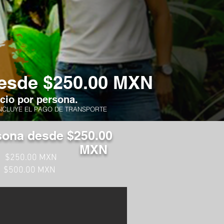
esde $250.00 MXN
cio por persona.
NCLUYE EL PAGO DE TRANSPORTE
sona desde $250.00
MXN
2
$250.00 MXN
3
$500.00 MXN