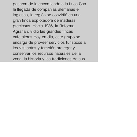
pasaron de la encomienda a la finca.Con
la llegada de compañías alemanas e
inglesas, la región se convirtió en una
gran finca explotadora de maderas
preciosas. Hacia 1936, la Reforma
Agraria dividió las grandes fincas
cafetaleras.Hoy en dia, este grupo se
encarga de proveer servicios turísticos a
los visitantes y también proteger y
conservar los recursos naturales de la
zona, la historia y las tradiciones de sus
antepasados.
COMUNIDAD ZONA LACANDONA.
BARRIO ALFREDO, FRONTERA COROZAL,
MUNICIPIO OCOSINGO; CHIAPAS
C.P. 29935
RECEPCIÓN:
+52 916 108 0433
E-MAIL:
recepcion@hotelnuevaalianza.org