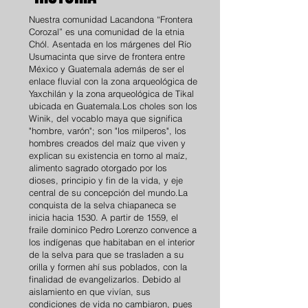
Nuestra comunidad Lacandona “Frontera
Corozal” es una comunidad de la etnia
Chól. Asentada en los márgenes del Río
Usumacinta que sirve de frontera entre
México y Guatemala además de ser el
enlace fluvial con la zona arqueológica de
Yaxchilán y la zona arqueológica de Tikal
ubicada en Guatemala.Los choles son los
Winik, del vocablo maya que significa
"hombre, varón"; son "los milperos", los
hombres creados del maíz que viven y
explican su existencia en torno al maíz,
alimento sagrado otorgado por los
dioses, principio y fin de la vida, y eje
central de su concepción del mundo.La
conquista de la selva chiapaneca se
inicia hacia 1530. A partir de 1559, el
fraile dominico Pedro Lorenzo convence a
los indígenas que habitaban en el interior
de la selva para que se trasladen a su
orilla y formen ahí sus poblados, con la
finalidad de evangelizarlos. Debido al
aislamiento en que vivían, sus
condiciones de vida no cambiaron, pues